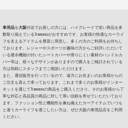
車用品
を
大阪
付近でお探しの方には、ハイグレードで安い商品を多
数取り揃えているTrancessがおすすめです。お客様の快適なカーライ
フを支えるアイテムを豊富に用意し、多くの方のご利用をお待ちし
ております。レジャーやスポーツが趣味の方からご好評いただいて
いる撥水機能の付いたシートカバーや滑りにくい素材のハンドルカ
バー等は、様々なデザインがありますので購入をご検討されている
方は気軽にスタッフまでご相談いただけます。
また、通信販売を行っているので、遠方にお住まいのお客様からの
ご注文も喜んで承っております。これまで多くのお客様がインター
ネットを通じてTrancessの商品をご購入くださり、そのお客様から丁
寧な対応と高品質の商品に対して厚い信頼を寄せていただいており
ます。ファッション性と機能性を兼ね備えたカーアイテムでいつも
と違うカーライフを過ごしたい方は、ぜひ
大阪
の
車用品
店をご利用
ください。